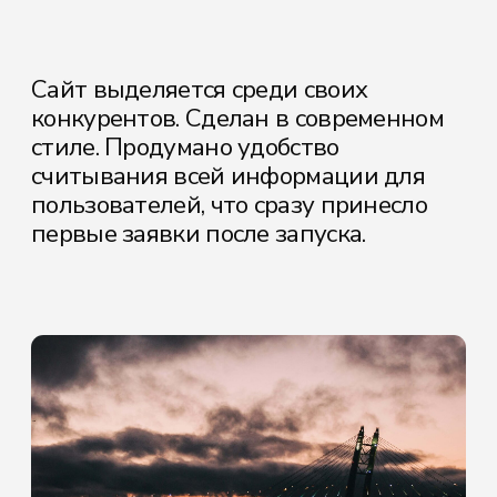
Артем
+7-951-680-74-71
Екатерина
+7-904-557-92-86
E-mail
artandkate22@mail.ru
ОСТАВИТЬ ЗАЯВКУ
Политика конфиденциальности