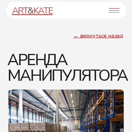
ART
&
KATE
← вернуться назад
АРЕНДА
МАНИПУЛЯТОРА
Клиент обратился с задачей сделать
сайт под ключ. Был проведен анализ
конкурентов, написан текст и сделан
уникальный дизайн