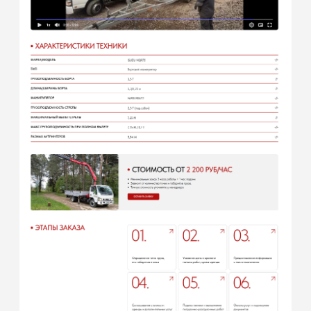
Сайт выделяется среди своих
конкурентов. Сделан в современном
стиле. Продумано удобство
считывания всей информации для
пользователей, что сразу принесло
первые заявки после запуска.