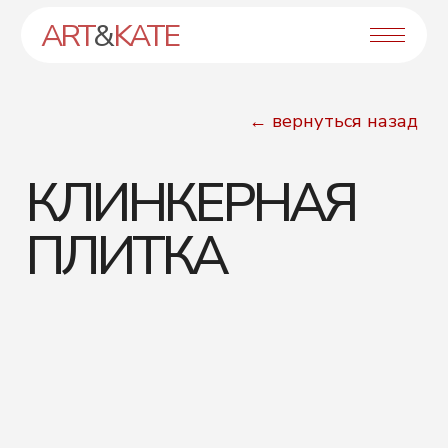
ART
&
KATE
← вернуться назад
КЛИНКЕРНАЯ
ПЛИТКА
Целью данного проекта было показать
строительный материал — клинкерную
плитку в минималистическом
и современном дизайне.