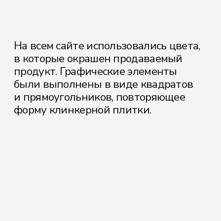
Для обсуждения вашего проекта,
оставьте заявку или можете
связаться удобным для вас способом
[ обсудить проект ]
Свяжитесь с нами удобным
для вас способом
Артем
+7-951-680-74-71
Екатерина
+7-904-557-92-86
E-mail