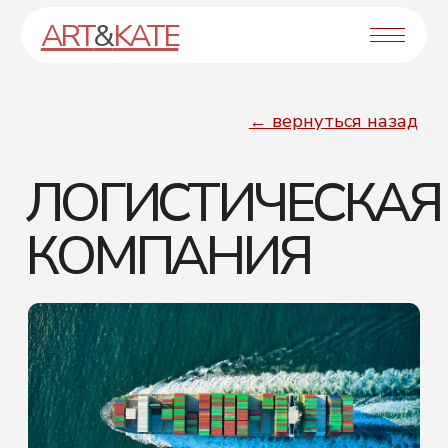
ART
&
KATE
← вернуться назад
ЛОГИСТИЧЕСКАЯ
КОМПАНИЯ
Сайт для логистической компании
находящейся в ОАЭ и занимающейся
перевозками по всему миру
[ перейти на сайт ]