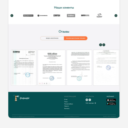
Свяжитесь с нами удобным
для вас способом
Артем
+7-951-680-74-71
Екатерина
+7-904-557-92-86
E-mail
artandkate22@mail.ru