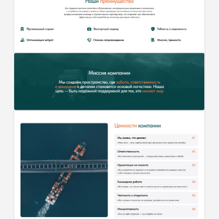
Многостраничный сайт на английском
и русском языках. Были использованы
яркие цвета, чтобы подчеркнуть
расположение компании в ОАЭ
и придать современности для
тематики грузоперевозок
Для обсуждения вашего проекта,
оставьте заявку или можете
связаться удобным для вас способом
[ обсудить проект ]