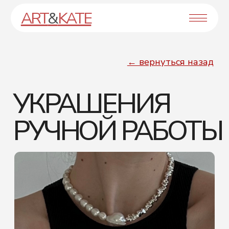
ART
&
KATE
← вернуться назад
УКРАШЕНИЯ
РУЧНОЙ РАБОТЫ
Сайт сделан в брутально-игривом стиле,
который подчеркивает концепцию
бренда и направлен на определенную
аудиторию
[ перейти на сайт ]