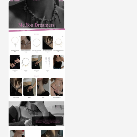
Сайт с уникальным дизайном,
применением кода, интересной
анимацией, которая позволила
сделать сайт еще более живым.
Карточки товаров сделаны таким
образом, чтобы клиент мог
самостоятельно и без особых
сложностей добавлять новые товары